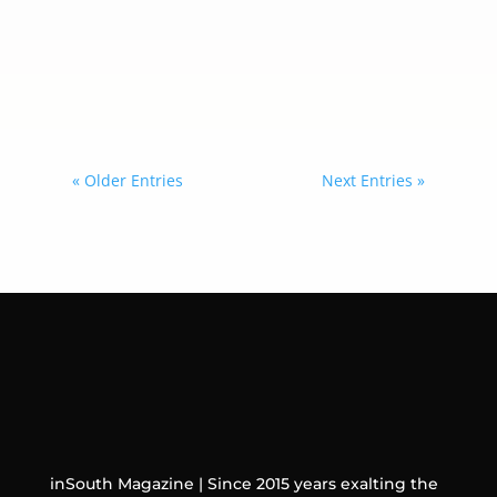
ocultarlas con maquillaje, existen
hábitos y cuidados sencillos que
pueden ayudar a mejorar la apariencia
del contorno de los ojos y lograr un
rostro más descansado.
« Older Entries
Next Entries »
inSouth Magazine | Since 2015 years exalting the