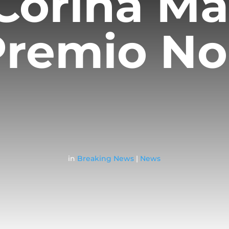
 Corina M
Premio No
in
Breaking News
|
News