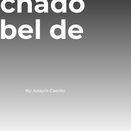
achado
bel de
By: Adayris Castillo