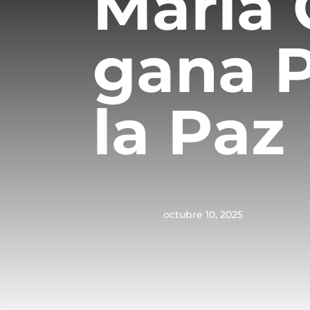
María
gana 
la Paz
octubre 10, 2025