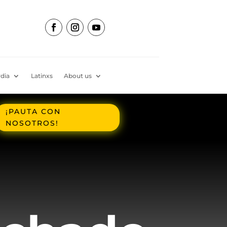
dia
Latinxs
About us
¡PAUTA CON
NOSOTROS!