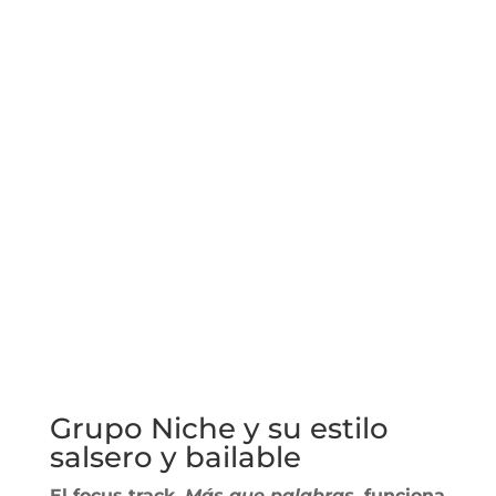
Grupo Niche y su estilo
salsero y bailable
El focus track,
Más que palabras
, funciona