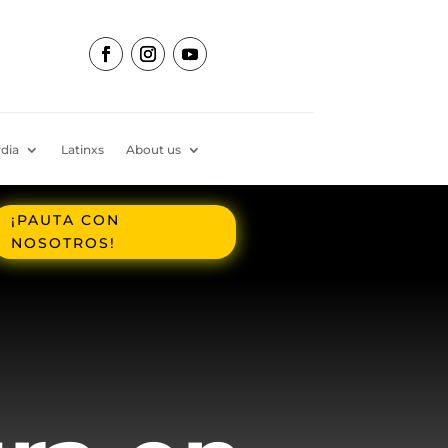
dia
Latinxs
About us
¡PAUTA CON
NOSOTROS!