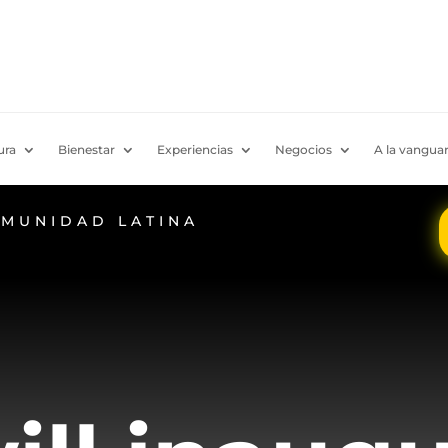
ura
Bienestar
Experiencias
Negocios
A la vanguar
OMUNIDAD LATINA