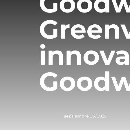
Goodwi
Greenv
innova
Goodwi
septiembre 26, 2025