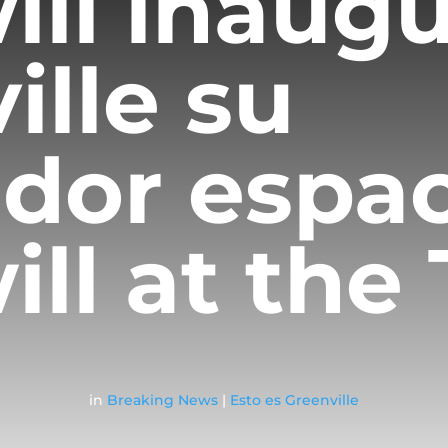
ll inaugu
ille su
dor espac
ll at the 
in
Breaking News
|
Esto es Greenville