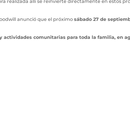
a realizada allí se reinvierte directamente en estos p
oodwill anunció que el próximo
sábado 27 de septiem
y actividades comunitarias para toda la familia, en a