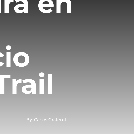
ra en
io
Trail
By: Carlos Graterol