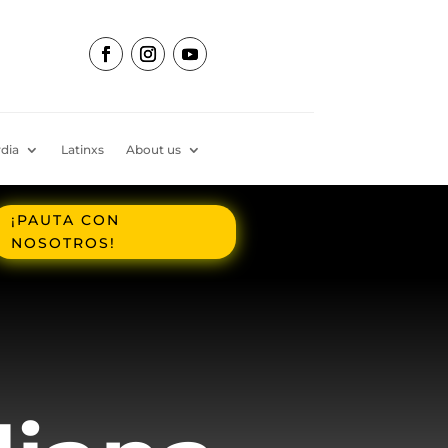
dia
Latinxs
About us
¡PAUTA CON
NOSOTROS!