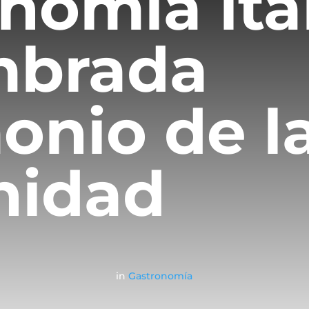
nomía ita
mbrada
onio de l
idad
in
Gastronomía