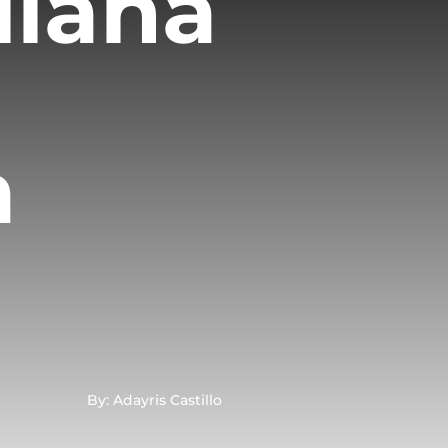
liana
a
By: Adayris Castillo