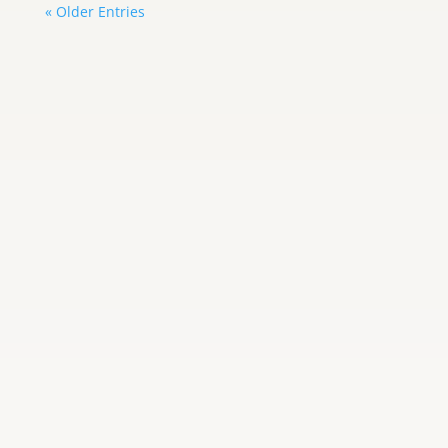
« Older Entries
Adayris Castillo
Estados Unidos dio un nuevo paso en