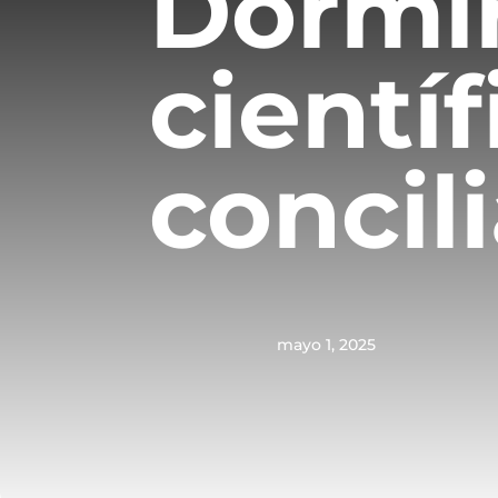
Dormir
cientí
concil
mayo 1, 2025