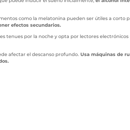
ue puede inducir el sueño inicialmente,
el alcohol int
mentos como la melatonina pueden ser útiles a corto p
ener efectos secundarios.
es tenues por la noche y opta por lectores electrónicos s
ede afectar el descanso profundo.
Usa máquinas de rui
dos.