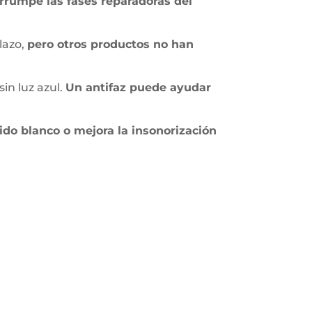
errumpe las fases reparadoras del
lazo,
pero otros productos no han
in luz azul.
Un antifaz puede ayudar
do blanco o mejora la insonorización