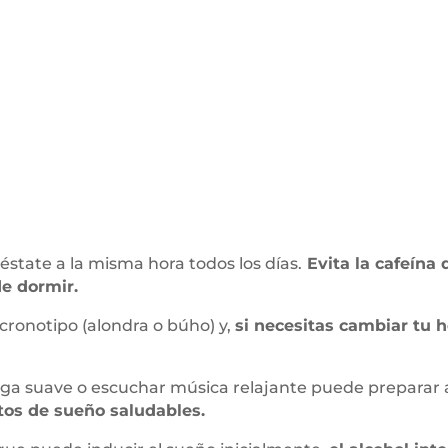
éstate a la misma hora todos los días.
Evita la cafeína 
de dormir.
cronotipo (alondra o búho) y,
si necesitas cambiar tu h
oga suave o escuchar música relajante puede preparar 
tos de sueño saludables.