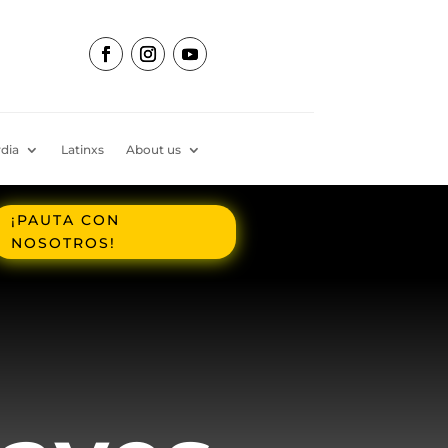
dia
Latinxs
About us
¡PAUTA CON
NOSOTROS!