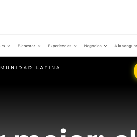
ura
Bienestar
Experiencias
Negocios
A la vanguar
OMUNIDAD LATINA