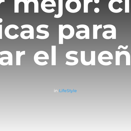
 mejor: c
ficas para
iar el sue
in
LifeStyle