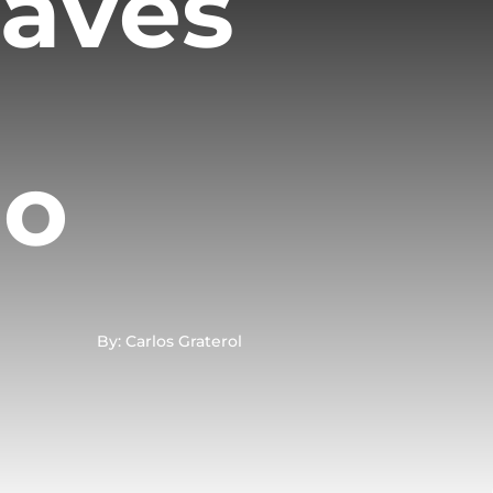
laves
ño
By: Carlos Graterol