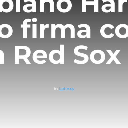
biano Har
 firma co
n Red So
in
Latinxs