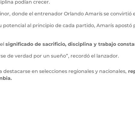
ciplina podían crecer.
linor, donde el entrenador Orlando Amarís se convirtió
otencial al principio de cada partido, Amarís apostó p
 el
significado de sacrificio, disciplina y trabajo const
arse de verdad por un sueño”, recordó el lanzador.
 destacarse en selecciones regionales y nacionales,
rep
ombia.