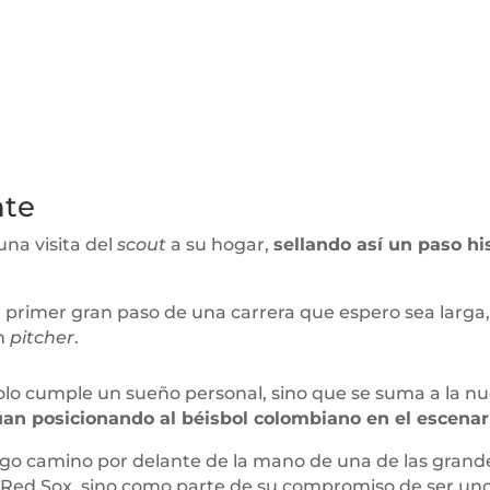
ante
una visita del
scout
a su hogar,
sellando así un paso hi
l primer gran paso de una carrera que espero sea larga,
en
pitcher
.
lo cumple un sueño personal, sino que se suma a la nu
an posicionando al béisbol colombiano en el escenar
argo camino por delante de la mano de una de las grand
 Red Sox, sino como parte de su compromiso de ser uno