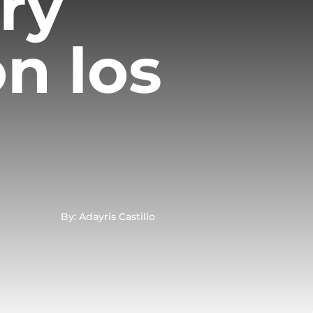
ry
n los
x
By: Adayris Castillo