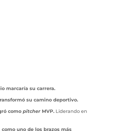
io marcaría su carrera.
 transformó su camino deportivo.
agró como
pitcher
MVP.
Liderando en
n como uno de los brazos más