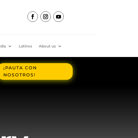
dia
Latinxs
About us
¡PAUTA CON
NOSOTROS!