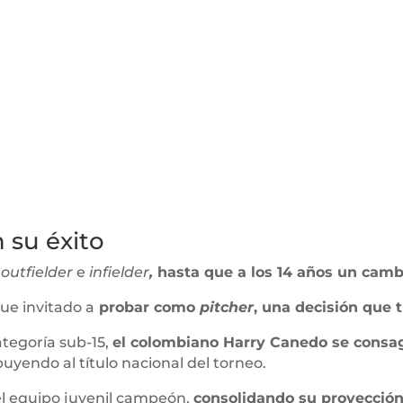
n su éxito
o
outfielder
e
infielder
,
hasta que a los 14 años un camb
ue invitado a
probar como
pitcher
, una decisión que
ategoría sub-15,
el colombiano Harry Canedo se cons
buyendo al título nacional del torneo.
l equipo juvenil campeón,
consolidando su proyecció