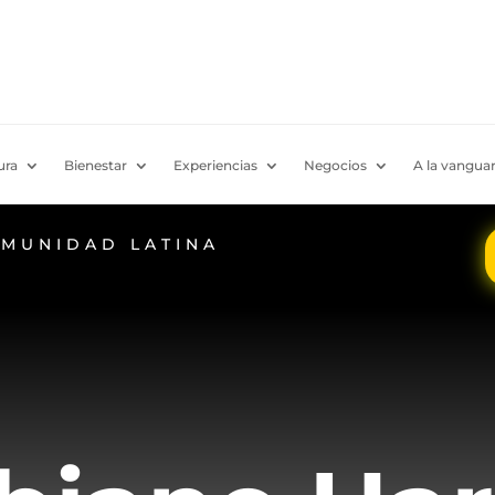
ura
Bienestar
Experiencias
Negocios
A la vanguar
OMUNIDAD LATINA