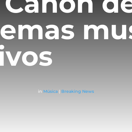
 Cañón d
temas mus
ivos
in
Música
|
Breaking News