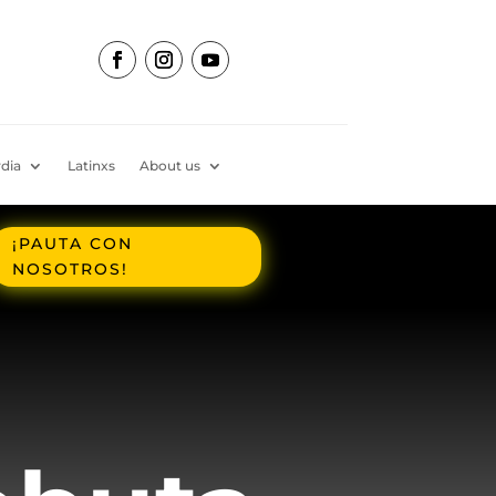
dia
Latinxs
About us
¡PAUTA CON
NOSOTROS!