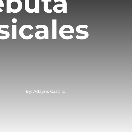
ebuta
icales
By: Adayris Castillo