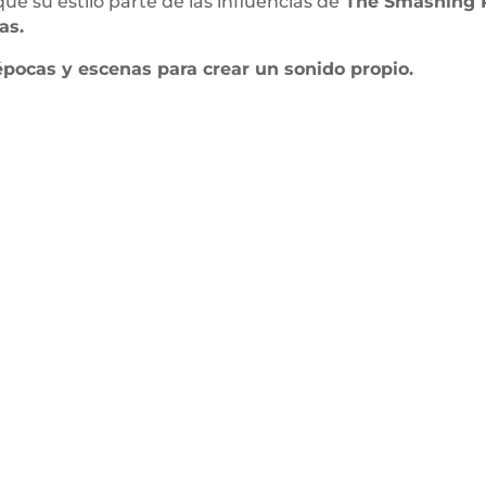
su estilo parte de las influencias de
The Smashing P
as.
pocas y escenas para crear un sonido propio.