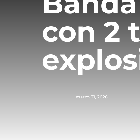
Banda
con 2 
explos
marzo 31, 2026